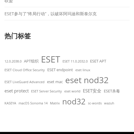
联盟
ESET参与了“终局行动”，以破坏阿玛迪和斯泰尔克
热门标签
ESET
APT组织
ESET APT
12.0.2038.0
ESET 11.0.2032.0
ESET endpoint
ESET Cloud Office Security
eset linux
eset nod32
eset mac
ESET LiveGuard Advanced
eset protect
ESET安全
ESET杀毒
ESET Server Security
eset world
nod32
KASEYA
macOS Sonoma 14
Matrix
sc-words
wazuh