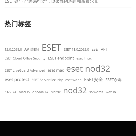
ESET参与了“终局行动”，以破坏阿玛迪和斯泰尔克
热门标签
ESET
APT组织
ESET APT
12.0.2038.0
ESET 11.0.2032.0
ESET endpoint
ESET Cloud Office Security
eset linux
eset nod32
eset mac
ESET LiveGuard Advanced
eset protect
ESET安全
ESET杀毒
ESET Server Security
eset world
nod32
KASEYA
macOS Sonoma 14
Matrix
sc-words
wazuh