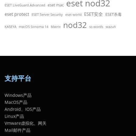
eset nod32
eset mac
ESET LiveGuard Advanced
eset protect
ESET安全
ESET杀毒
ESET Server Security
eset world
nod32
KASEYA
macOS Sonoma 14
Matrix
sc-words
wazuh
支持平台
Windows产品
MacOS产品
Android、IOS产品
Linux产品
Vmware虚拟化、网关
Mail邮件产品