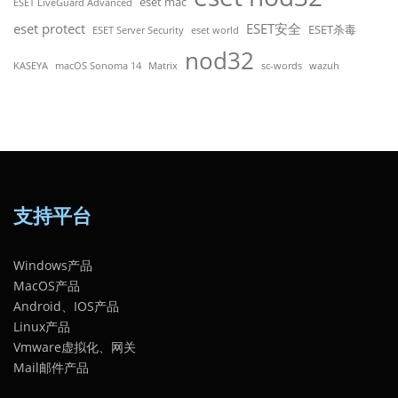
eset mac
ESET LiveGuard Advanced
eset protect
ESET安全
ESET杀毒
ESET Server Security
eset world
nod32
KASEYA
macOS Sonoma 14
Matrix
sc-words
wazuh
支持平台
Windows产品
MacOS产品
Android、IOS产品
Linux产品
Vmware虚拟化、网关
Mail邮件产品