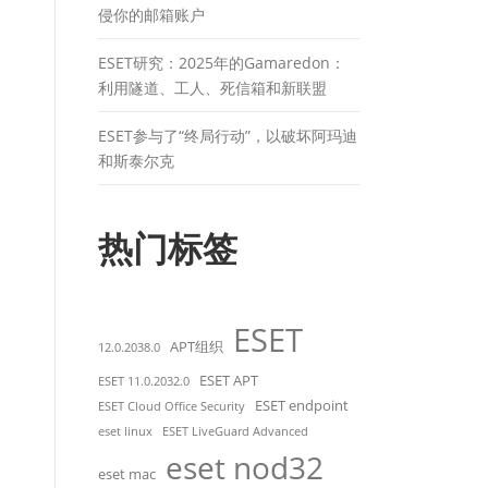
侵你的邮箱账户
ESET研究：2025年的Gamaredon：
利用隧道、工人、死信箱和新联盟
ESET参与了“终局行动”，以破坏阿玛迪
和斯泰尔克
热门标签
ESET
APT组织
12.0.2038.0
ESET APT
ESET 11.0.2032.0
ESET endpoint
ESET Cloud Office Security
eset linux
ESET LiveGuard Advanced
eset nod32
eset mac