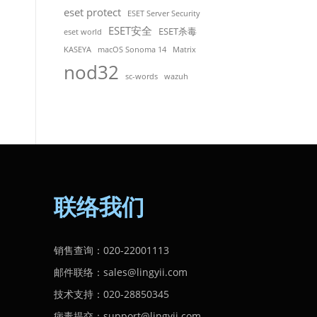
eset protect
ESET Server Security
ESET安全
ESET杀毒
eset world
KASEYA
macOS Sonoma 14
Matrix
nod32
sc-words
wazuh
联络我们
销售查询：020-22001113
邮件联络：sales@lingyii.com
技术支持：020-28850345
病毒提交：support@lingyii.com