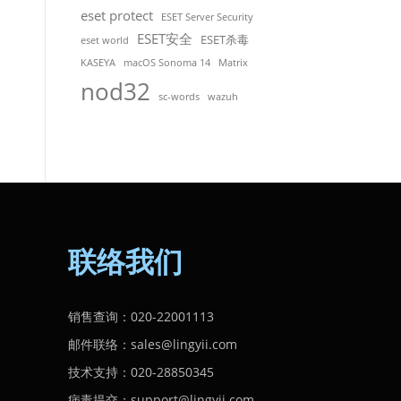
eset protect
ESET Server Security
ESET安全
ESET杀毒
eset world
KASEYA
macOS Sonoma 14
Matrix
nod32
sc-words
wazuh
联络我们
销售查询：020-22001113
邮件联络：sales@lingyii.com
技术支持：020-28850345
病毒提交：support@lingyii.com