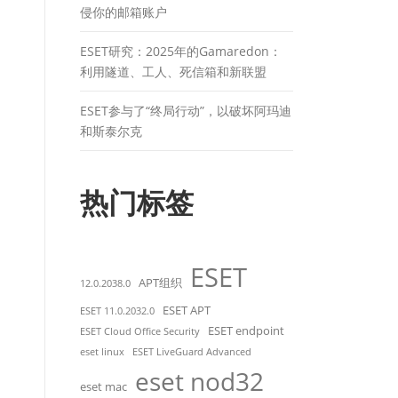
侵你的邮箱账户
ESET研究：2025年的Gamaredon：
利用隧道、工人、死信箱和新联盟
ESET参与了“终局行动”，以破坏阿玛迪
和斯泰尔克
热门标签
ESET
APT组织
12.0.2038.0
ESET APT
ESET 11.0.2032.0
ESET endpoint
ESET Cloud Office Security
eset linux
ESET LiveGuard Advanced
eset nod32
eset mac