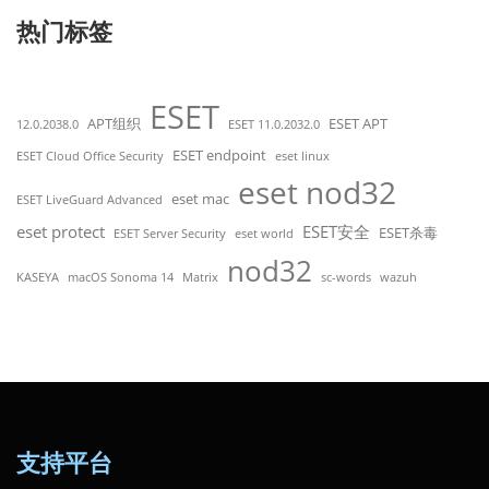
热门标签
ESET
APT组织
ESET APT
12.0.2038.0
ESET 11.0.2032.0
ESET endpoint
ESET Cloud Office Security
eset linux
eset nod32
eset mac
ESET LiveGuard Advanced
eset protect
ESET安全
ESET杀毒
ESET Server Security
eset world
nod32
KASEYA
macOS Sonoma 14
Matrix
sc-words
wazuh
支持平台