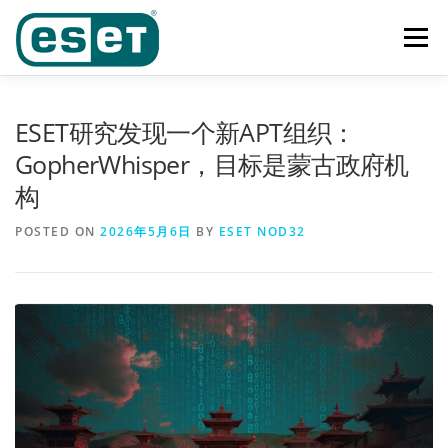
Skip
to
Menu
content
首页
功能
产品及业务范围
奖项
客户案例
ESET研究发现一个新APT组织：
GopherWhisper，目标是蒙古政府机
构
下载中心
新闻中心
联系我们
POSTED ON
2026年5月6日
BY
ESET NOD32