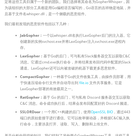
定将这些工具归属于一个新的团队。我们选择将其命名为GopherWhisper，因
为该组织的大部分工具都是用Go编程语言编写的，Go语言的吉祥物是地鼠，并
且基于文件名whisper.dll，是一个侧载的恶意组件。
我们最初发现的恶意软件包括以下几种：
JabGopher：
一个以whisper.dll名执行LaxGopher后门的注入器。它
创建新的实例svchost.exe并将LaxGopher注入svchost.exe进程内
存。
LaxGopher：
基于Go的后门，可与私有Slack服务器交互以获取C&C
消息。它通过cmd.exe执行命令，并将结果发布回代码中配置的Slack
通道。LaxGopher还可以向被攻破的机器下载更多恶意软件。
CompactGopher：
一种基于Go的文件收集工具，由操作员部署，用
于快速压缩命令行文件并自动导出到
file.io
文件共享服务。它是
LaxGopher部署的有效载荷之一。
RatGopher：
基于 Go 的后门，可与私有 Discord 服务器交互以获取
C&C 消息。命令成功执行后，结果会发布回配置好的 Discord 频道。
SSLORDoor：
一个用C++构建的后门，使用
OpenSSL BIO
，通过443
端口的原始套接字进行通信。它可以枚举驱动器，并根据C&C输入执
行命令，主要涉及打开、读取、写入、删除和上传文件。
基于分析中获得的知识，我们找到了另外两个GopherWhisper工具，这些工具