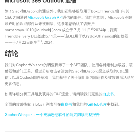
Microsoft 365 Outlook 通信
除了Slack和Discord的通信外，我们还能够提取用于BoxOfFriends后门与其
C&C之间通过
Microsoft Graph API
通信的邮件。我们注意到，Microsoft 创建
账户时的欢迎邮件从未被删除。这条消息确认了该账户
th
barrantaya.1010@outlook[.]com 成立于 7 月 11 日
2024年，距离
FriendDelivery DLL创建仅11天——该DLL用于执行BoxOfFriends的加载器
ND
——于7月22日诞生
, 2024.
结论
我们对GopherWhisper的调查揭示了一个APT团队，使用各种定制加载器、喷
射器和后门工具。通过分析攻击者运营的Slack和Discord渠道获取的C&C通
信，以及Outlook邮件草稿，我们获得了关于该组织内部运作及被攻破后活动的
更多信息。
如需详细分析工具组及获得的C&C流量，请阅读我们完整的
白皮书
。
全面的攻破指标（IoCs）列表可在
白皮书
和我们的
GitHub仓库
中找到。
GopherWhisper：一个充满恶意软件的洞穴阅读完整报告