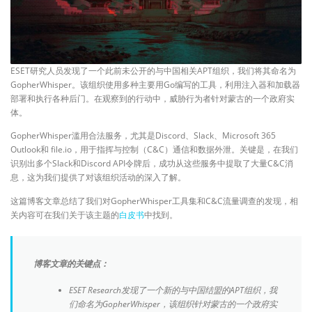
ESET研究人员发现了一个此前未公开的与中国相关APT组织，我们将其命名为
GopherWhisper。该组织使用多种主要用Go编写的工具，利用注入器和加载器
部署和执行各种后门。在观察到的行动中，威胁行为者针对蒙古的一个政府实
体。
GopherWhisper滥用合法服务，尤其是Discord、Slack、Microsoft 365
Outlook和 file.io，用于指挥与控制（C&C）通信和数据外泄。关键是，在我们
识别出多个Slack和Discord API令牌后，成功从这些服务中提取了大量C&C消
息，这为我们提供了对该组织活动的深入了解。
这篇博客文章总结了我们对GopherWhisper工具集和C&C流量调查的发现，相
关内容可在我们关于该主题的
白皮书
中找到。
博客文章的关键点：
ESET Research发现了一个新的与中国结盟的APT组织，我
们命名为GopherWhisper，该组织针对蒙古的一个政府实