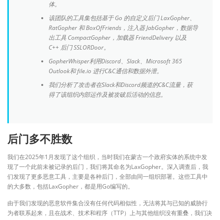
体。
该团队的工具集包括基于 Go 的自定义后门 LaxGopher、
RatGopher 和 BoxOfFriends，注入器 JabGopher，数据导
出工具 CompactGopher，加载器 FriendDelivery 以及
C++ 后门 SSLORDoor。
GopherWhisper利用Discord、Slack、Microsoft 365
Outlook和 file.io 进行C&C通信和数据外泄。
我们分析了攻击者在Slack和Discord频道的C&C流量，获
得了该组织内部运作及被攻破后活动的信息。
后门多不胜数
我们在2025年1月发现了这个组织，当时我们在蒙古一个政府实体的系统中发
现了一个此前未被记录的后门，我们将其命名为LaxGopher。深入调查后，我
们发现了更多恶意工具，主要是各种后门，全部由同一组织部署。这些工具中
的大多数，包括LaxGopher，都是用Go编写的。
由于我们发现的恶意软件集合没有任何代码相似性，无法将其与已知的威胁行
为者联系起来，且在战术、技术和程序（TTP）上与其他组织没有重叠，我们决