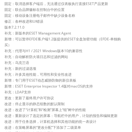
固定：取消选择客户端后，无法通过仪表板执行直接ESET产品更新
固定：联合品牌徽标在控制台中的位置
固定：移动设备注册电子邮件中缺少设备名称
修正：各种改进和UI错误
版本7.2.11.0
补充：新版本的ESET Management Agent
新增：可以暂停EFDE客户端1.2版提供的ESET全盘加密功能（EFDE-单独购
买）
补充：代理与H1 / 2021 Windows版本10的兼容性
补充：自动解析防火墙日志和过滤的网站
补充：乌克兰语
补充：新的过滤选项
补充：许多其他性能，可用性和安全性改进
新增：专门用于ESET动态威胁防御的新仪表板
新增：ESET Enterprise Inspector 1.4版对macOS的支持
补充：LDAP支持
更改：更新了最终用户许可协议
改进：停止显示的静态组数的默认限制
改进：改进了“计算机”和“检测”屏幕上“组”树中的性能
改进：重新设计了选定的屏幕：导航栏中的用户，计划的报告和编辑更新
改进：用于任务选择，计算机选择和其他功能的统一表设计
改进：在策略屏幕的“更改分配”下添加了二级菜单