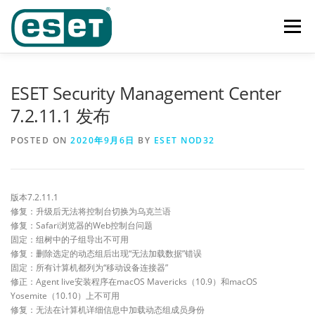
Skip
to
Menu
content
首页
功能
产品及业务范围
奖项
客户案例
ESET Security Management Center
7.2.11.1 发布
下载中心
新闻中心
联系我们
POSTED ON
2020年9月6日
BY
ESET NOD32
版本7.2.11.1
修复：升级后无法将控制台切换为乌克兰语
修复：Safari浏览器的Web控制台问题
固定：组树中的子组导出不可用
修复：删除选定的动态组后出现“无法加载数据”错误
固定：所有计算机都列为“移动设备连接器”
修正：Agent live安装程序在macOS Mavericks（10.9）和macOS
Yosemite（10.10）上不可用
修复：无法在计算机详细信息中加载动态组成员身份