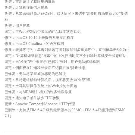
改进：重新设计了权限集的屏幕
改进：计算机详细信息屏幕
改进：从加密磁贴激活EFDE时，默认情况下未选中“需要时自动重新启动”复选
框
改进：用户屏幕
固定：主Web控制台中显示的产品版本状态延迟
修正：macOS 10.15上未报告系统应用程序
修复：macOS Catalina上的语言检测
修复：表排序行为：单击列标题可将列添加到多重排序中，直到被单击3次为止
固定：“计算机详细信息”屏幕中的上次扫描时间不会影响计算机安全状态磁贴
固定：当“检测”表中未显示“已解决”列时，用户无法解析检测
固定：侧面板在注销和登录后不记得扩展/折叠状态
已修复：无法将某些威胁标记为已解决
固定：从特定组移动计算机后，视图将更改为“全部”组
固定：土耳其语操作系统上的Web控制台问题
已修复：与MDM组件相关的许多错误修复
固定：通知电子邮件缺少“ TO”参数
更新：Apache Tomcat和Apache HTTP代理
已删除：支持从ERA 6.4升级到最新版本的ESMC（ERA 6.4只能升级到ESMC
7.1）