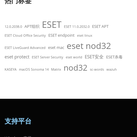
热门标签
ESET
APT组织
ESET APT
12.0.2038.0
ESET 11.0.2032.0
ESET endpoint
ESET Cloud Office Security
eset linux
eset nod32
eset mac
ESET LiveGuard Advanced
eset protect
ESET安全
ESET杀毒
ESET Server Security
eset world
nod32
KASEYA
macOS Sonoma 14
Matrix
sc-words
wazuh
支持平台