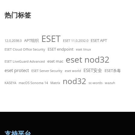
热门标签
ESET
APT组织
ESET APT
12.0.2038.0
ESET 11.0.2032.0
ESET endpoint
ESET Cloud Office Security
eset linux
eset nod32
eset mac
ESET LiveGuard Advanced
eset protect
ESET安全
ESET杀毒
ESET Server Security
eset world
nod32
KASEYA
macOS Sonoma 14
Matrix
sc-words
wazuh
支持平台