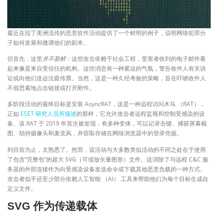
最近在拉丁美洲流传的恶意软件活动提供了一个鲜明的例子，说明网络犯罪分
子如何发展和微调他们的剧本。
但首先，这里
并不新鲜：
这些攻击依赖于社会工程，受害者收到的电子邮件看
起来像是来自受信任的机构。这些消息有一种紧迫的气氛，警告收件人有关诉
讼或向他们送达法庭传票。当然，这是一种久经考验的策略，旨在吓唬收件人
不假思索地点击链接或打开附件。
多阶段活动的最终目标是安装 AsyncRAT，这是一种远程访问木马 （RAT），
正如
ESET 研究人员所描述
的那样，它允许攻击者远程监视和控制受感染的设
备。该 RAT 于 2019 年首次被发现，有多种变体，可以记录击键、捕获屏幕截
图、劫持摄像头和麦克风，并窃取存储在网络浏览器中的登录凭据。
到目前为止，太熟悉了。然而，该活动与大多数类似活动的不同之处在于使用
了包含“完整包”的超大 SVG（可缩放矢量图形）文件。这消除了与远程 C&C 服
务器的外部连接作为向受感染设备发送命令或下载其他恶意负载的一种方式。
攻击者似乎还至少部分依赖人工智能 （AI） 工具来帮助他们为每个目标生成自
定义文件。
SVG 作为传递载体