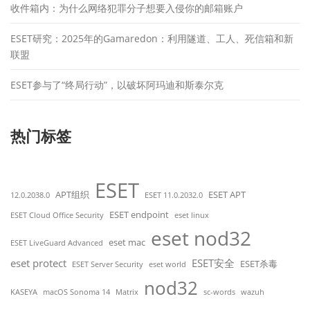
收件箱内：为什么网络犯罪分子想要入侵你的邮箱账户
ESET研究：2025年的Gamaredon：利用隧道、工人、死信箱和新
联盟
ESET参与了“终局行动”，以破坏阿玛迪和斯泰尔克
热门标签
ESET
APT组织
ESET APT
12.0.2038.0
ESET 11.0.2032.0
ESET endpoint
ESET Cloud Office Security
eset linux
eset nod32
eset mac
ESET LiveGuard Advanced
eset protect
ESET安全
ESET杀毒
ESET Server Security
eset world
nod32
KASEYA
macOS Sonoma 14
Matrix
sc-words
wazuh