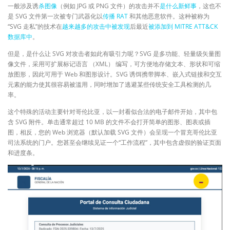
一般涉及诱
杀图像
（例如 JPG 或 PNG 文件）的攻击并不
是什么新鲜事
，这也不
是 SVG 文件第一次被专门武器化以
传播 RAT
和其他恶意软件。这种被称为
“SVG 走私”的技术在
越来越多的攻击中被发现
后最近
被添加到 MITRE ATT&CK
数据库中
。
但是，是什么让 SVG 对攻击者如此有吸引力呢？SVG 是多功能、轻量级矢量图
像文件，采用可扩展标记语言 （XML） 编写，可方便地存储文本、形状和可缩
放图形，因此可用于 Web 和图形设计。SVG 诱饵携带脚本、嵌入式链接和交互
元素的能力使其很容易被滥用，同时增加了逃避某些传统安全工具检测的几
率。
这个特殊的活动主要针对哥伦比亚，以一封看似合法的电子邮件开始，其中包
含 SVG 附件。单击通常超过 10 MB 的文件不会打开简单的图形、图表或插
图，相反，您的 Web 浏览器（默认加载 SVG 文件）会呈现一个冒充哥伦比亚
司法系统的门户。您甚至会继续见证一个“工作流程”，其中包含虚假的验证页面
和进度条。