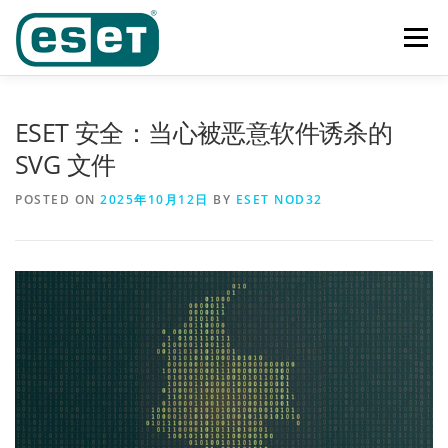
Skip
to
Menu
content
首页
功能
产品及业务范围
奖项
客户案例
ESET 安全：当心被恶意软件诱杀的
SVG 文件
下载中心
新闻中心
联系我们
POSTED ON
2025年10月12日
BY
ESET NOD32