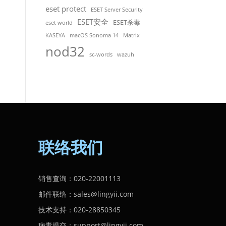
eset protect
ESET Server Security
ESET安全
ESET杀毒
eset world
KASEYA
macOS Sonoma 14
Matrix
nod32
sc-words
wazuh
联络我们
销售查询：020-22001113
邮件联络：sales@lingyii.com
技术支持：020-28850345
病毒提交：support@lingyii.com